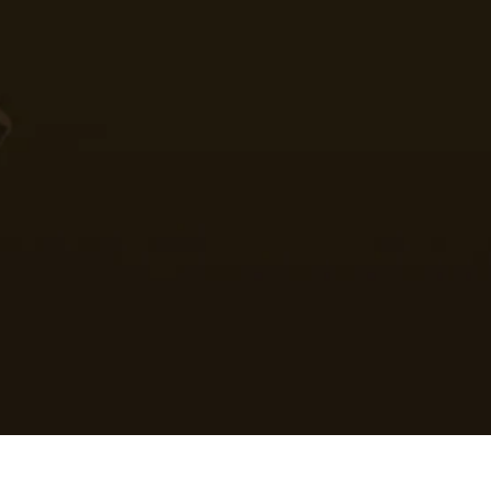
ADWAL BANK
VOUCHER88