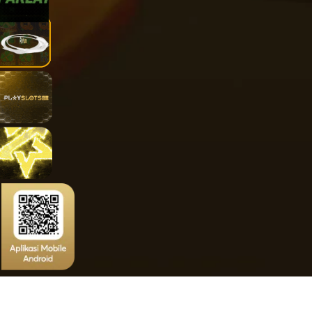
TENTANG KAMI
LINK ALTERNA