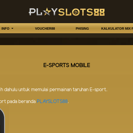
INFO
VOUCHER88
PHISING
KALKULATOR MIX 
E-SPORTS MOBILE
bih dahulu untuk memulai permainan taruhan E-sport.
sport pada beranda
PLAYSLOTS88
.