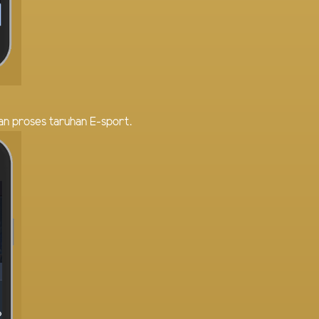
an proses taruhan E-sport.