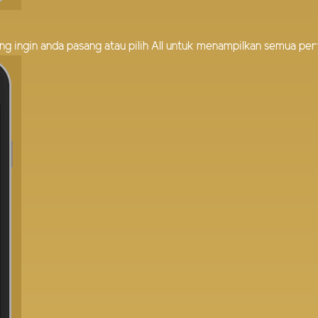
ang ingin anda pasang atau pilih All untuk menampilkan semua per