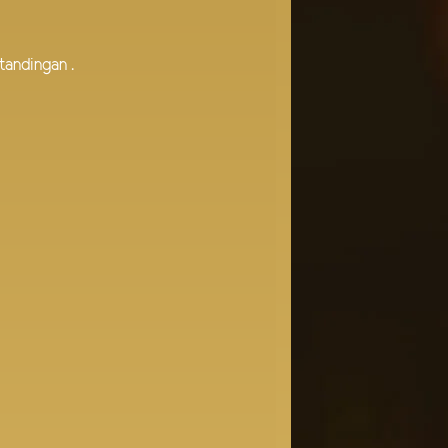
tandingan .