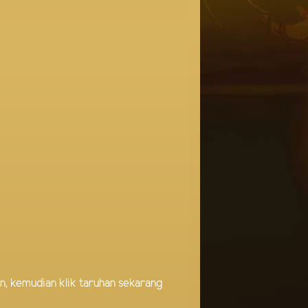
n, kemudian klik taruhan sekarang