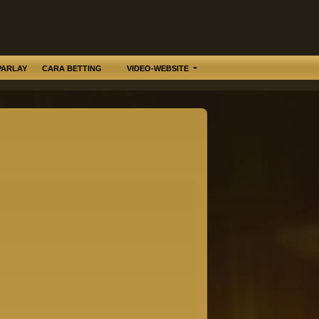
PARLAY
CARA BETTING
VIDEO-WEBSITE