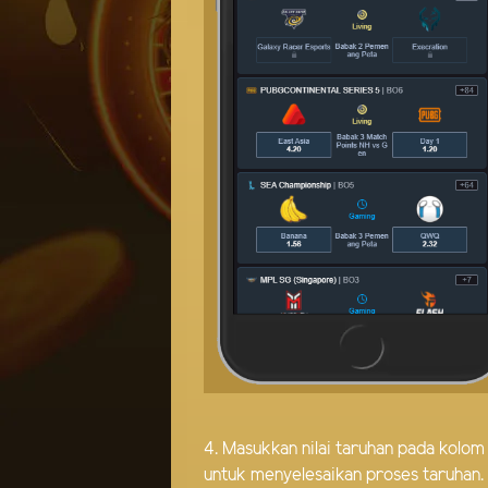
4. Masukkan nilai taruhan pada kolom
untuk menyelesaikan proses taruhan.