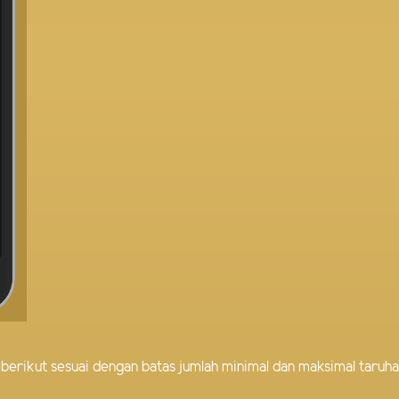
 berikut sesuai dengan batas jumlah minimal dan maksimal taruha