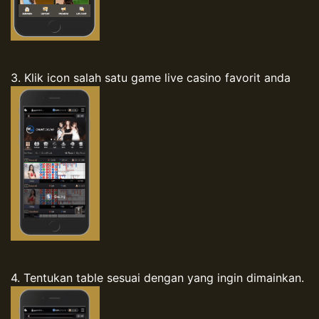
3. Klik icon salah satu game live casino favorit anda
4. Tentukan table sesuai dengan yang ingin dimainkan.