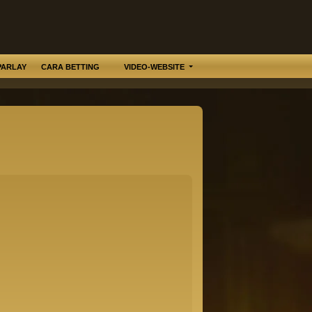
PARLAY
CARA BETTING
VIDEO-WEBSITE