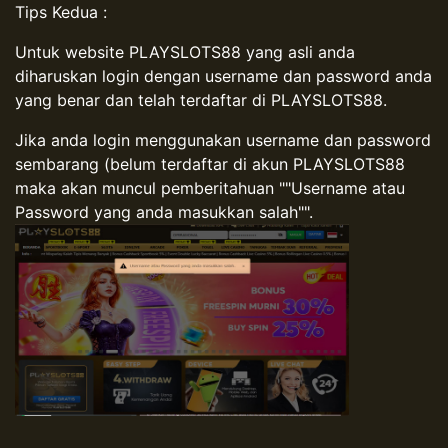
Tips Kedua :
Untuk website PLAYSLOTS88 yang asli anda
diharuskan login dengan username dan password anda
yang benar dan telah terdaftar di PLAYSLOTS88.
Jika anda login menggunakan username dan password
sembarang (belum terdaftar di akun PLAYSLOTS88
maka akan muncul pemberitahuan ""Username atau
Password yang anda masukkan salah"".