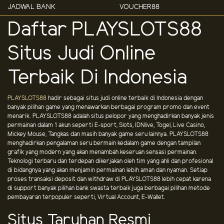
JADWAL BANK
VOUCHER88
Daftar PLAYSLOTS88
Situs Judi Online
Terbaik Di Indonesia
PLAYSLOTS88
hadir sebagai situs judi online terbaik di Indonesia dengan
banyak pilihan game yang menawarkan berbagai program promo dan event
menarik. PLAYSLOTS88 adalah situs pelopor yang menghadirkan banyak jenis
permainan dalam 1 akun seperti E-sport, Slots, IDNlive, Togel, Live Casino,
Mickey Mouse, Tangkas dan masih banyak game seru lainnya. PLAYSLOTS88
menghadirkan pengalaman seru bermain kedalam game dengan tampilan
grafik yang modern yang akan menambah keseruan sensasi permainan.
Teknologi terbaru dan terdepan dikerjakan oleh tim yang ahli dan profesional
di bidangnya yang akan menjamin permainan lebih aman dan nyaman. Setiap
proses transaksi deposit dan withdraw di PLAYSLOTS88 lebih cepat karena
di support banyak pilihan bank swasta terbaik juga berbagai pilihan metode
pembayaran terpopuler seperti, Virtual Account, E-Wallet.
Situs Taruhan Resmi