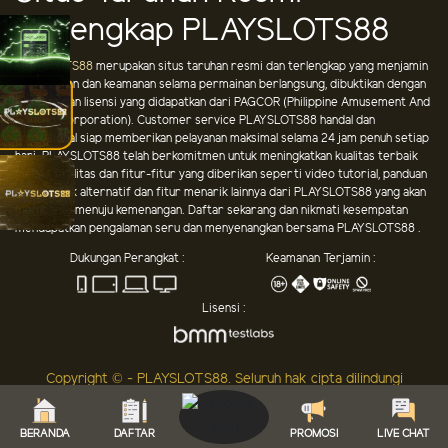
Terlengkap PLAYSLOTS88
PLAYSLOTS88
merupakan situs taruhan resmi dan terlengkap yang menjamin
kenyamanan dan keamanan selama permainan berlangsung, dibuktikan dengan
legalitas dan lisensi yang didapatkan dari PAGCOR (Philippine Amusement And
Gaming Corporation). Customer service PLAYSLOTS88 handal dan
profesional siap memberikan pelayanan maksimal selama 24 jam penuh setiap
hari. PLAYSLOTS88 telah berkomitmen untuk meningkatkan kualitas terbaik
melalui fasilitas dan fitur-fitur yang diberikan seperti video tutorial, panduan
betting, link alternatif dan fitur menarik lainnya dari PLAYSLOTS88 yang akan
membantu menuju kemenangan. Daftar sekarang dan nikmati kesempatan
mendapatkan pengalaman seru dan menyenangkan bersama PLAYSLOTS88 .
Dukungan Perangkat :
Keamanan Terjamin :
Lisensi :
Copyright © - PLAYSLOTS88. Seluruh hak cipta dilindungi
BERANDA
DAFTAR
PROMOSI
LIVE CHAT