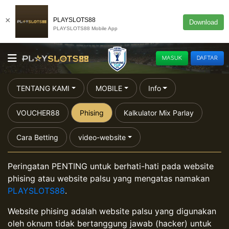
×
PLAYSLOTS88
Download
PLAYSLOTS88 Mobile App
MASUK
DAFTAR
TENTANG KAMI
MOBILE
Info
VOUCHER88
Phising
Kalkulator Mix Parlay
Cara Betting
video-website
Peringatan PENTING untuk berhati-hati pada website
phising atau website palsu yang mengatas namakan
PLAYSLOTS88
.
Website phising adalah website palsu yang digunakan
oleh oknum tidak bertanggung jawab (hacker) untuk